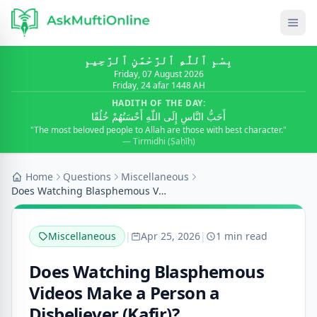
بِسْمِ ٱللَّٰهِ ٱلرَّحْمَٰنِ ٱلرَّحِيمِ
Friday, 07 August 2026
Friday, 24 afar 1448 AH
HADITH OF THE DAY:
أَحَبُّ النَّاسِ إِلَى اللّٰهِ أَحْسَنُهُمْ خُلُقًا
"The most beloved people to Allah are those with best character."
— Tirmidhi (Ṣaḥīḥ)
Home
Questions
Miscellaneous
Does Watching Blasphemous Videos Make a Person a D...
Miscellaneous
|
Apr 25, 2026
|
1 min read
Does Watching Blasphemous
Videos Make a Person a
Disbeliever (Kafir)?