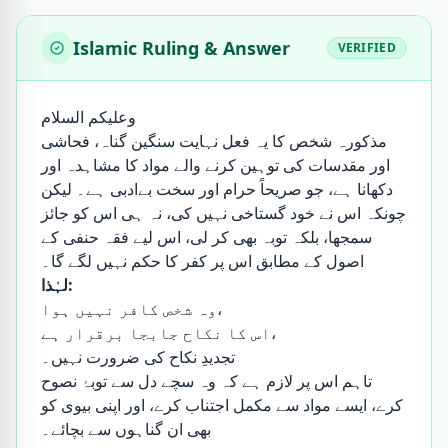
Islamic Ruling & Answer
VERIFIED
وعلیکم السلام
مذکورہ شخص کا یہ فعل نہایت سنگین گناہ، فحاشی
اور مقدسات کی توہین کرنے والے مواد کا مشاہدہ اور
دکھانا ہے، جو صریحاً حرام اور سخت بے‌ادبی ہے۔ لیکن
چونکہ اس نے خود گستاخی نہیں کی، نہ ہی اس کو جائز
سمجھا، بلکہ توبہ بھی کر لی، اس لیے فقہ حنفی کے
اصول کے مطابق اس پر کفر کا حکم نہیں لگے گا۔
لہٰذا:
وہ شخص کافر نہیں ہوا،
اس کا نکاح جابجا برقرار ہے،
تجدیدِ نکاح کی ضرورت نہیں۔
تاہم اس پر لازم ہے کہ وہ سچے دل سے توبۂ نصوح
کرے، ایسے مواد سے مکمل اجتناب کرے، اور اپنی بیوی کو
بھی ان گناہوں سے بچائے۔