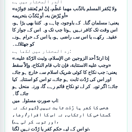
الدر المختار میں ہے
«ولا يُكفر المسلم بالذّنب مهما عَظُم، إنْ لم يُعتقد جَوازَه
أو يُرْضَ به، أو يُكذّبَ بتحريمه»
یعنی: مسلمان گناہ کے باوجود، چاہے وہ کتنا بھی بڑا ہو،
اس وقت تک کافر نہیں ہوتا جب تک وہ اس کے جواز کا
عقیدہ رکھے، یا اس سے راضی ہو، یا اس کے حرام ہونے
کو جھٹلائے۔
رد المحتار میں لکھا ہے:
«إذا ارتدّ أحد الزوجين عن الإسلام، وثبت الرّدّة عليه،
وجب عليه الاستتابة، فإن تاب قام النكاح، وإلاّ سقط»
یعنی: جب نکاح کا کوئی شریک اسلام سے خارج ہو جائے
اور اس کی رُدّت ثابت ہو جائے، تو اس کو استتابہ کیا
جائے؛ اگر توبہ کر لے تو نکاح قائم رہے گا، ورنہ منحل ہو
جائے گا۔
اب صورتِ مسئولہ میں:
شخص کا کفر یا رُدّت ثابت نہیں (کیونکہ نہ
گستاخی کا ارتکاب، نہ اس کا اقرار/ رضا،
اور توبہ کر لی ہے)،
تو اس کے لیے حکمِ کفر یا رُدّت نہیں لگتا،