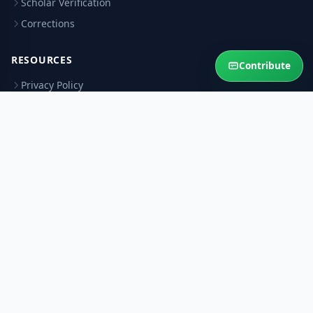
Scholar Verification
Corrections
RESOURCES
Contribute
Privacy Policy
Terms & Conditions
Refund Policy
Help Sustain This Service
Your contribution keeps authentic Islamic answers free for the
Ummah.
Contribute Now
Ask Question
© 2026 AskMuftiOnline. All rights reserved.