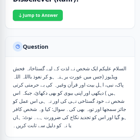
Jump to Answer
Question
السلام علیکم ایک شخص نے لذت کے لیے گستاخانہ فحش
ویڈیوز (جس میں عورت برہنہ ہو کر نعوذ بااللہ اللہ
پاک، نبی، اہل بیت اور قرآن وغیرہ کی بے حرمتی کرتی
ہیں ) دیکھی اور اپنی بیوی کو بھی دکھائ، جبکہ اس
شخص نے خود گستاخی نہی کی اور نہ ہی اس عمل کو
جائز سمجھا اور توبہ بھی کی۔ سوال: کیا وہ شخص کافر
ہو گیا اور اس کو تجدید نکاح کی ضرورت ہے۔ نوٹ: ہاں
یا نہ کو دلیل سے ثابت کریں۔