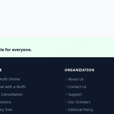
le for everyone.
E
ORGANIZATION
Mufti Online
About Us
hat with a Mufti
Contact Us
 Consultation
Support
estions
Our Scholars
ry Tree
Editorial Policy