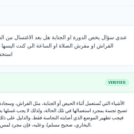
عندي سؤال يخص الدورة او الجنابة هل بعد الاغتسال من الد
الفراش او مفرش الصلاة او الساعة الي كنت البسها 
استخدم
VERIFIED
الأشياء التي تُستعمل أثناء الحيض أو الجنابة، مثل الفراش، وسجاد
تصبح نجسة بمجرد استعمالها في تلك الحالة، ولذلك لا يجب غسلها بع،
فيجب تطهير الموضع الذي أصابته النجاسة فقط. والدليل على ذلك قول ال
البخاري، صحيح مسلم). وعليه، فإن مجرد لمس الأشياء أو استعمالها حال الجنابة أو الحيض لا يجعلها نجسة.