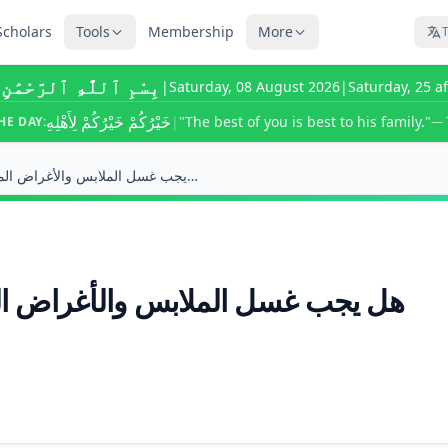
Scholars
Tools
Membership
More
T
بِسْمِ ٱللَّٰهِ ٱلرَّحْمَٰن
|
Saturday, 08 August 2026
|
Saturday, 25 a
خَيْرُكُمْ خَيْرُكُمْ لِأَهْلِهِ
|
"The best of you is best to his family."
HE DAY:
— 
هل يجب غسل الملابس والأغراض المستخدمة أثناء الحيض...
هل يجب غسل الملابس والأغراض المس