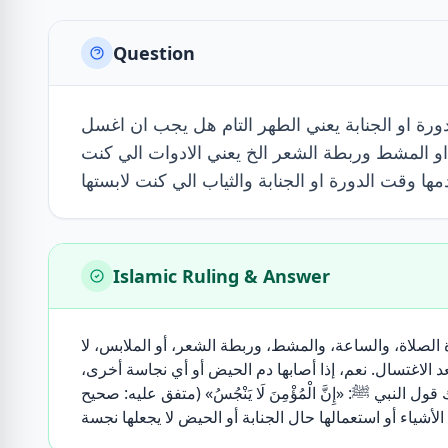
Question
ورة او الجنابة يعني الطهر التام هل يجب ان اغسل
او المشط وربطة الشعر الخ يعني الادوات الي كنت
ها وقت الدورة او الجنابة والثياب الي كنت لابستها
Islamic Ruling & Answer
ة الصلاة، والساعة، والمشط، وربطة الشعر، أو الملابس، لا
د الاغتسال. نعم، إذا أصابها دم الحيض أو أي نجاسة أخرى
نبي ﷺ: «إِنَّ الْمُؤْمِنَ لَا يَنْجُسُ» (متفق عليه: صحيح