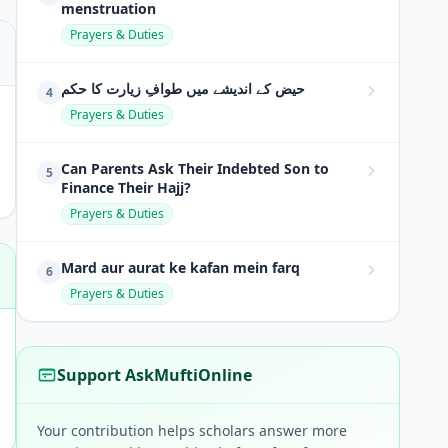
menstruation
Prayers & Duties
حیض کے اندیشے میں طوافِ زیارت کا حکم
4
Prayers & Duties
Can Parents Ask Their Indebted Son to
5
Finance Their Hajj?
Prayers & Duties
Mard aur aurat ke kafan mein farq
6
Prayers & Duties
Support AskMuftiOnline
Your contribution helps scholars answer more