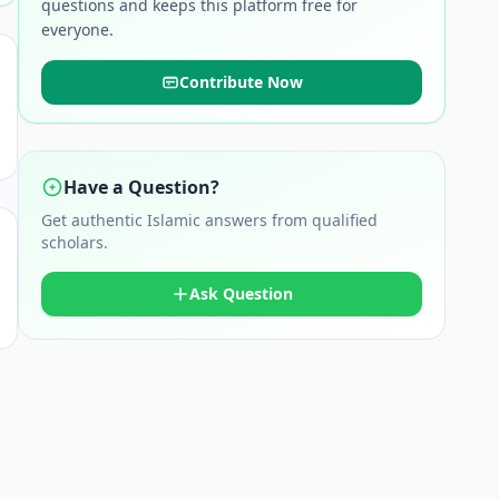
questions and keeps this platform free for
everyone.
Contribute Now
Have a Question?
Get authentic Islamic answers from qualified
scholars.
Ask Question