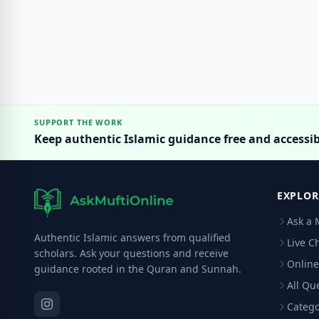
SUPPORT THE WORK
Keep authentic Islamic guidance free and accessib
EXPLOR
Ask a 
Authentic Islamic answers from qualified
Live C
scholars. Ask your questions and receive
Online
guidance rooted in the Quran and Sunnah.
All Qu
Catego