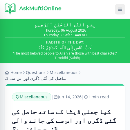
بِسْمِ ٱللَّٰهِ ٱلرَّحْمَٰنِ ٱلرَّحِيمِ
Thursday, 06 August 2026
Thursday, 23 afar 1448 AH
HADITH OF THE DAY:
أَحَبُّ النَّاسِ إِلَى اللّٰهِ أَحْسَنُهُمْ خُلُقًا
"The most beloved people to Allah are those with best character."
— Tirmidhi (Ṣaḥīḥ)
Home
Questions
Miscellaneous
کیا جعلی ڈیٹا کے ساتھ حاصل کی گئی ڈگری اور اس سے ک...
Miscellaneous
|
Jun 14, 2026
|
1 min read
کیا جعلی ڈیٹا کے ساتھ حاصل کی
گئی ڈگری اور اس سے کی جانے والی
ملازمت جائز ہے؟