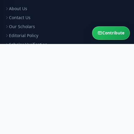
About Us
Contact Us
Our Scholars
Contribute
Editorial Policy
Scholar Verification
Corrections
RESOURCES
Privacy Policy
Terms & Conditions
Refund Policy
Help Sustain This Service
Your contribution keeps authentic Islamic answers free for the
Ummah.