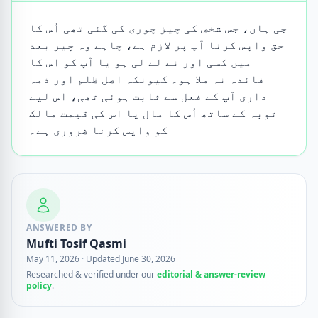
جی ہاں، جس شخص کی چیز چوری کی گئی تھی اُس کا
حق واپس کرنا آپ پر لازم ہے، چاہے وہ چیز بعد
میں کسی اور نے لے لی ہو یا آپ کو اس کا
فائدہ نہ ملا ہو۔ کیونکہ اصل ظلم اور ذمہ
داری آپ کے فعل سے ثابت ہوئی تھی، اس لیے
توبہ کے ساتھ اُس کا مال یا اس کی قیمت مالک
کو واپس کرنا ضروری ہے۔
ANSWERED BY
Mufti Tosif Qasmi
May 11, 2026
·
Updated June 30, 2026
Researched & verified under our
editorial & answer-review
policy
.