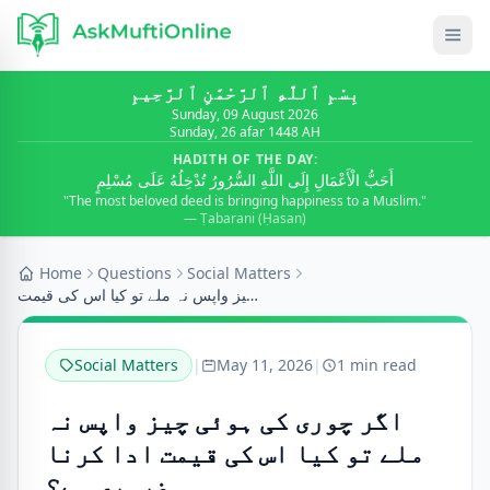
بِسْمِ ٱللَّٰهِ ٱلرَّحْمَٰنِ ٱلرَّحِيمِ
Sunday, 09 August 2026
Sunday, 26 afar 1448 AH
HADITH OF THE DAY:
أَحَبُّ الْأَعْمَالِ إِلَى اللَّهِ السُّرُورُ تُدْخِلُهُ عَلَى مُسْلِمٍ
"The most beloved deed is bringing happiness to a Muslim."
— Ṭabarani (Ḥasan)
Home
Questions
Social Matters
اگر چوری کی ہوئی چیز واپس نہ ملے تو کیا اس کی قیمت...
Social Matters
|
May 11, 2026
|
1 min read
اگر چوری کی ہوئی چیز واپس نہ
ملے تو کیا اس کی قیمت ادا کرنا
ضروری ہے؟